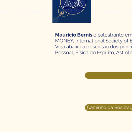
ÍCIO
AGENDAMENTOS
EMPRESARIAL
PRODUTOS DIGIT
Maurício Bernis
é palestrante em
MONEY, International Society of 
Veja abaixo a descrição dos prin
Pessoal, Física do Espírito, Astro
Caminho da Realizaçã