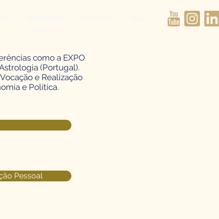
OS
SOBRE MIM
CONTATO
Blog
ferências como a EXPO
strologia (Portugal).
, Vocação e Realização
nomia e Política.
ção Pessoal