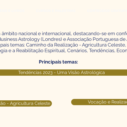
AIS E LIVROS
CURSOS E PALESTRAS
CONTEÚDOS GRATUIT
 âmbito nacional e internacional, destacando-se em con
Business Astrology (Londres) e Associação Portuguesa de A
cipais temas: Caminho da Realização - Agricultura Celeste
logia e a Reabilitação Espiritual, Cenários, Tendências, Eco
Principais temas:
Tendências 2023 - Uma Visão Astrológica
Vocação e Realiza
o - Agricultura Celeste