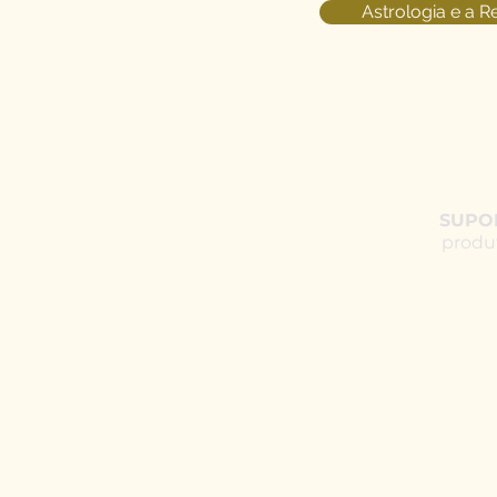
Astrologia e a Re
SUPO
produ