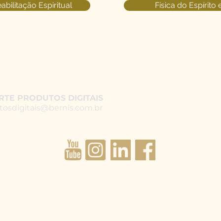
abilitação Espiritual
Física do Espírito 
RTE PRODUTOS DIGITAIS
MAURICIO BERNIS AST
tosdigitais@bernis.com.br
comercial@bernis.c
​Todos os direitos reservados © 2024