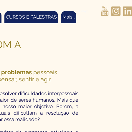
OS
SOBRE MIM
CONTATO
Blog
S
CURSOS E PALESTRAS
Mais...
OM A
r problemas
pessoais,
nsar, sentir e agir.
resolver dificuldades interpessoais
maior de seres humanos. Mais que
 nosso maior objetivo. Porém, a
uais dificultam a resolução de
r essa realidade?