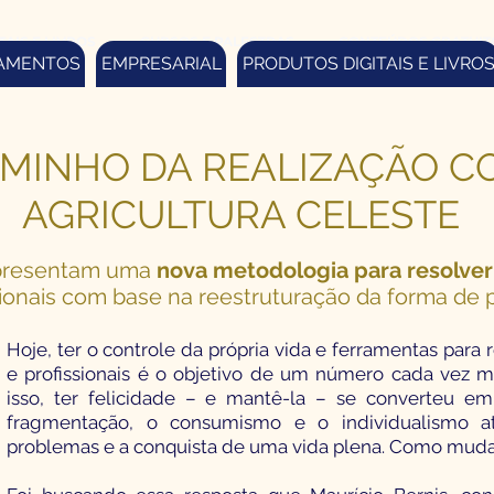
AIS E LIVROS
CURSOS E PALESTRAS
CONTEÚDOS GRATUIT
AMENTOS
EMPRESARIAL
PRODUTOS DIGITAIS E LIVRO
MINHO DA REALIZAÇÃO C
AGRICULTURA CELESTE
 apresentam uma
nova metodologia para resolve
sionais com base na reestruturação da forma de pe
Hoje, ter o controle da própria vida e ferramentas para 
e profissionais é o objetivo de um número cada vez 
isso, ter felicidade – e mantê-la – se converteu em
fragmentação, o consumismo e o individualismo at
problemas e a conquista de uma vida plena. Como muda