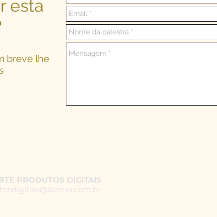
r esta
?
m breve lhe
s
RTE PRODUTOS DIGITAIS
MAURICIO BERNIS AST
tosdigitais@bernis.com.br
comercial@bernis.c