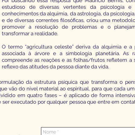
Foi buscando essa resposta que Maurício Bernis, con
estudioso de diversas vertentes da psicologia e
conhecimentos da alquimia, da astrologia, da psicologi
e de diversas correntes filosóficas, criou uma metodolo
promover a resolução de problemas e o planejam
transformar a realidade.
O termo “agricultura celeste” deriva da alquimia e 
associada à árvore e a simbologia planetária. As r
compreende as reações e as folhas/frutos refletem a si
reflexo das atitudes da pessoa diante da vida.
rmulação da estrutura psíquica que transforma o pens
ue vão do nível material ao espiritual, para que cada u
ividido em quatro fases – é aplicado de forma intens
 ser executado por qualquer pessoa que entre em conta