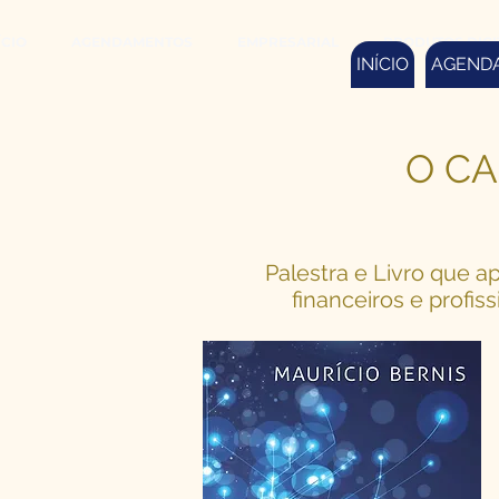
ÍCIO
AGENDAMENTOS
EMPRESARIAL
PRODUTOS DIGIT
INÍCIO
AGEND
O CA
Palestra e Livro que
financeiros e profis