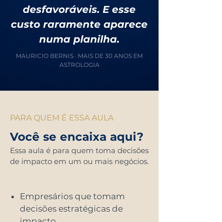
desfavoráveis. E esse
custo raramente aparece
numa planilha.
MAURICIO BERNIS · MAIS DE 30 ANOS EM
ASTROLOGIA
PARA QUEM É ESSA AULA
Você se encaixa aqui?
Essa aula é para quem toma decisões
de impacto em um ou mais negócios.
Empresários que tomam
decisões estratégicas de
impacto