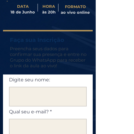
DATA
HORA
FORMATO
18 de Junho
​às 20h
ao vivo online
Faça sua Inscrição
Preencha seus dados para
confirmar sua presença e entre no
Grupo do WhatsApp para receber
o link da aula ao vivo!
Digite seu nome:
Qual seu e-mail?