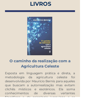
LIVROS
O caminho da realização com a
Agricultura Celeste
Exposta em linguagem prática e direta, a
metodologia da agricultura celeste foi
desenvolvida por Maurício Bernis para aqueles
que buscam a autorrealização mas evitam
clichês místicos e esotéricos. Ela soma
conhecimentos de diversas vertentes
filosóficas e de psicologia junguiana e se
expressa por meio da astrologia. O símbolo do
processo é a árvore, que espelha as energias
da vida e da natureza - vem daí o nome da