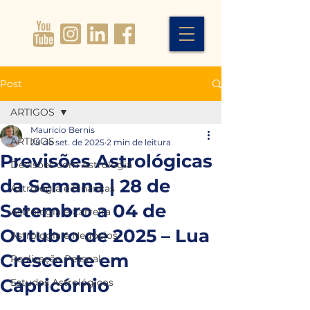
Post
ARTIGOS
Mauricio Bernis
ARTIGOS
28 de set. de 2025
2 min de leitura
Previsões Astrológicas
Decisões com Astrologia
da Semana | 28 de
Astrologia e Finanças
Setembro a 04 de
Astrologia e Carreira
Outubro de 2025 – Lua
Astrologia e Negócios
Crescente em
Realização Pessoal
Capricórnio
Estudos Astrológicos