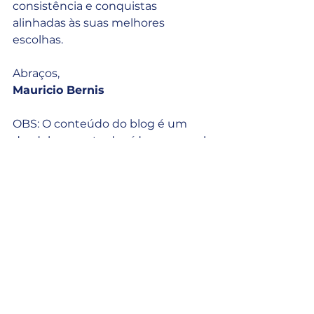
consistência e conquistas 
alinhadas às suas melhores 
escolhas.
Abraços,
Mauricio Bernis
OBS: O conteúdo do blog é um 
desdobramento do vídeo semanal 
do canal 
Decisões com 
Astrologia
, apresentado por mim, 
Mauricio Bernis, onde apresento os 
principais movimentos celestes da 
semana e suas aplicações práticas 
na vida pessoal e profissional.