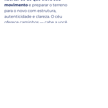
movimento
 e preparar o terreno 
para o novo com estrutura, 
autenticidade e clareza. O céu 
oferece caminhos — cabe a você 
fazer as escolhas com consciência.
Abraços,
Mauricio Bernis
OBS: O conteúdo do blog é um 
desdobramento do vídeo semanal 
do canal 
Decisões com 
Astrologia
, apresentado por mim, 
Mauricio Bernis, onde apresento os 
principais movimentos celestes da 
semana e suas aplicações práticas 
na vida pessoal e profissional.