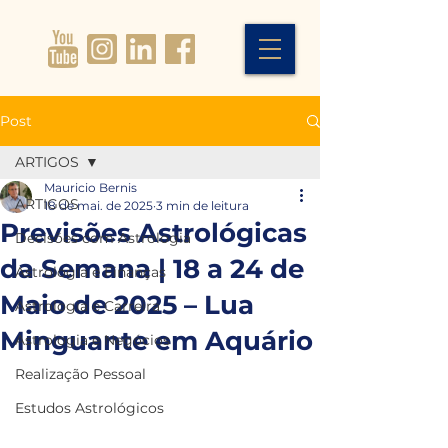
Post
ARTIGOS
Mauricio Bernis
ARTIGOS
18 de mai. de 2025
3 min de leitura
Previsões Astrológicas
Decisões com Astrologia
da Semana | 18 a 24 de
Astrologia e Finanças
Maio de 2025 – Lua
Astrologia e Carreira
Minguante em Aquário
Astrologia e Negócios
Realização Pessoal
Estudos Astrológicos