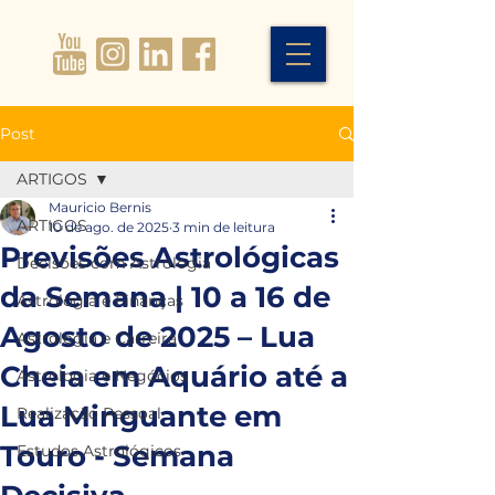
Post
ARTIGOS
Mauricio Bernis
ARTIGOS
10 de ago. de 2025
3 min de leitura
Previsões Astrológicas
Decisões com Astrologia
da Semana | 10 a 16 de
Astrologia e Finanças
Agosto de 2025 – Lua
Astrologia e Carreira
Cheia em Aquário até a
Astrologia e Negócios
Lua Minguante em
Realização Pessoal
Touro - Semana
Estudos Astrológicos