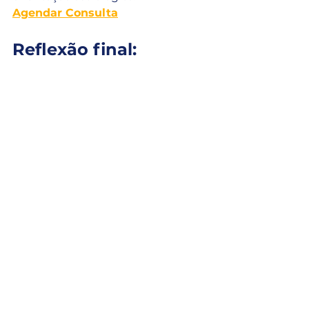
Agendar Consulta
Reflexão final:
A energia desta semana traz um 
convite para a ação 
transformadora, ao mesmo tempo 
em que nos impulsiona a refletir 
sobre o que é duradouro e o que 
precisa ser eliminado. Ao alinhar 
seus objetivos com os ciclos 
astrológicos, você estará melhor 
preparado para dar os próximos 
passos em direção a um futuro 
mais estruturado e próspero.
Que essa semana traga clareza, 
transformação e o impulso 
necessário para suas conquistas.