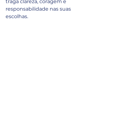
traga clareza, coragem e 
responsabilidade nas suas 
escolhas.
Abraços,
Mauricio Bernis
OBS: O conteúdo do blog é um 
desdobramento do vídeo semanal 
do canal 
Decisões com 
Astrologia
, apresentado por mim, 
Mauricio Bernis, onde apresento os 
principais movimentos celestes da 
semana e suas aplicações práticas 
na vida pessoal e profissional.