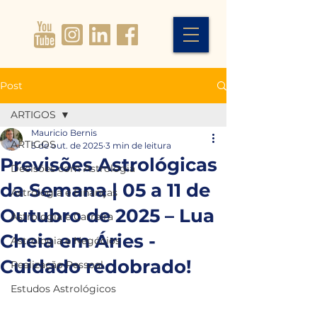
Post
ARTIGOS
Mauricio Bernis
ARTIGOS
5 de out. de 2025
3 min de leitura
Previsões Astrológicas
Decisões com Astrologia
da Semana | 05 a 11 de
Astrologia e Finanças
Outubro de 2025 – Lua
Astrologia e Carreira
Cheia em Áries -
Astrologia e Negócios
Cuidado redobrado!
Realização Pessoal
Estudos Astrológicos