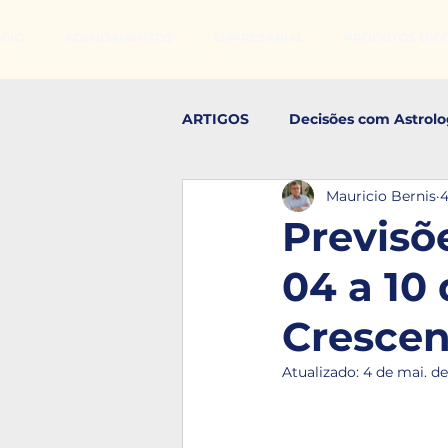
ÍCIO
AGENDAMENTOS
EMPRESARIAL
PRODUTOS DIGIT
ARTIGOS
Decisões com Astrolo
Mauricio Bernis
4
Realização Pessoal
Estudo
Previsõ
04 a 10
Crescen
Atualizado:
4 de mai. d