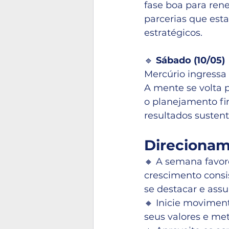
fase boa para ren
parcerias que est
estratégicos.
🔹 
Sábado (10/05)
Mercúrio ingressa
A mente se volta p
o planejamento fi
resultados sustent
Direcioname
🔸 A semana favor
crescimento consi
se destacar e assu
🔸 Inicie movimen
seus valores e me