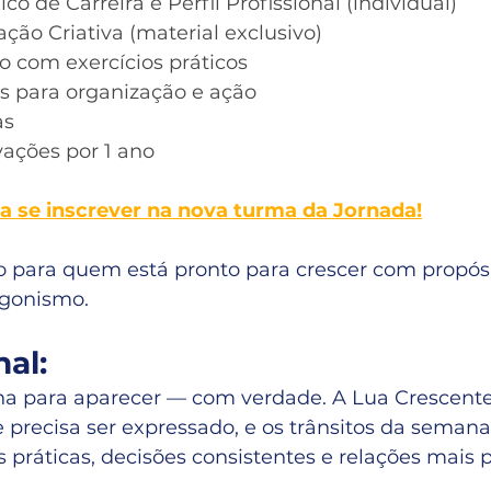
co de Carreira e Perfil Profissional (individual)
ão Criativa (material exclusivo)
o com exercícios práticos
 para organização e ação
as
vações por 1 ano
ra se inscrever na nova turma da Jornada!
o para quem está pronto para crescer com propósi
agonismo.
nal:
a para aparecer — com verdade. A Lua Crescent
 precisa ser expressado, e os trânsitos da seman
 práticas, decisões consistentes e relações mais 