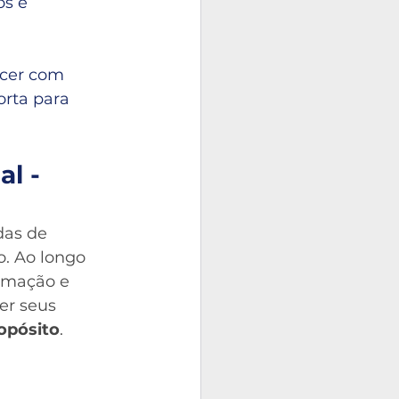
s e 
cer com 
rta para 
l - 
das de 
o. Ao longo 
rmação e 
er seus 
ropósito
.