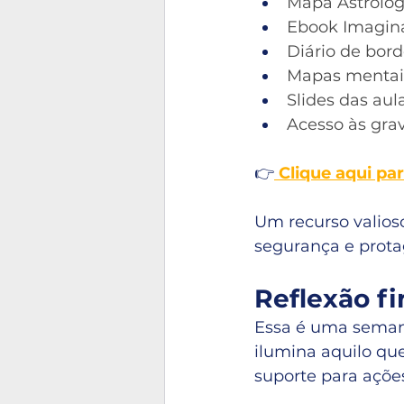
Mapa Astrológi
Ebook Imaginaç
Diário de bord
Mapas mentais
Slides das aul
Acesso às gra
👉
 Clique aqui pa
Um recurso valios
segurança e prot
Reflexão fi
Essa é uma seman
ilumina aquilo que
suporte para ações