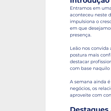
Introdução 
Entramos em uma
aconteceu neste dom
impulsiona o cres
em que desejamos 
presença.
Leão nos convida 
postura mais confi
destacar profissi
com base naquilo 
A semana ainda é 
negócios, os relac
aproveite com con
Destaques 