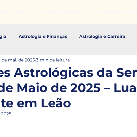
AIS E LIVROS
CURSOS E PALESTRAS
CONTEÚDOS GRATUIT
gia
Astrologia e Finanças
Astrologia e Carreira
 de mai. de 2025
3 min de leitura
s Astrológicos
es Astrológicas da Se
 de Maio de 2025 – Lua
te em Leão
e 2025