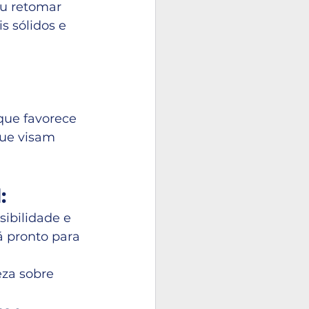
ou retomar 
 sólidos e 
que favorece 
que visam 
:
ibilidade e 
 pronto para 
za sobre 