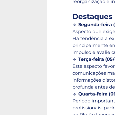
reorganização e i
Destaques 
🔹 
Segunda-feira 
Aspecto que exige 
Há tendência a ex
principalmente em 
impulso e avalie 
🔹 
Terça-feira (0
Este aspecto favor
comunicações man
informações disto
profunda antes de
🔹 
Quarta-feira (0
Período importante
profissionais, pa
de Plutão favorece