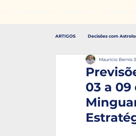
ÍCIO
AGENDAMENTOS
EMPRESARIAL
PRODUTOS DIGIT
ARTIGOS
Decisões com Astrolo
Mauricio Bernis
3
Realização Pessoal
Estudo
Previsõ
03 a 09
Minguan
Estraté