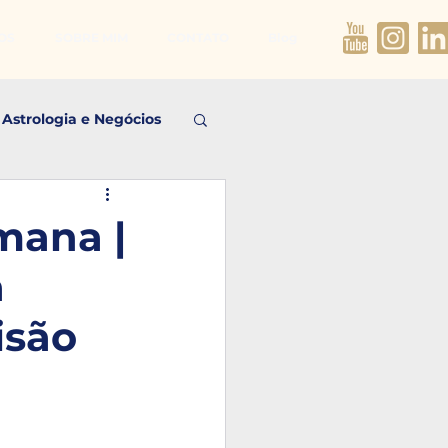
OS
SOBRE MIM
CONTATO
Blog
Astrologia e Negócios
mana |
a
isão