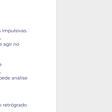
 impulsivas. 
, 
e agir no 
e 
, 
pede análise 
 
o retrógrado 