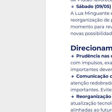
🔹 
Sábado (09/05)
A Lua Minguante e
reorganização de 
momento para reve
novas possibilidad
Direcioname
🔸 
Prudência nas 
com impulsos, exag
importantes devem
🔸 
Comunicação c
atenção redobrada
importantes. Evite
🔸 
Reorganização 
atualização tecnol
alinhadas ao futuro