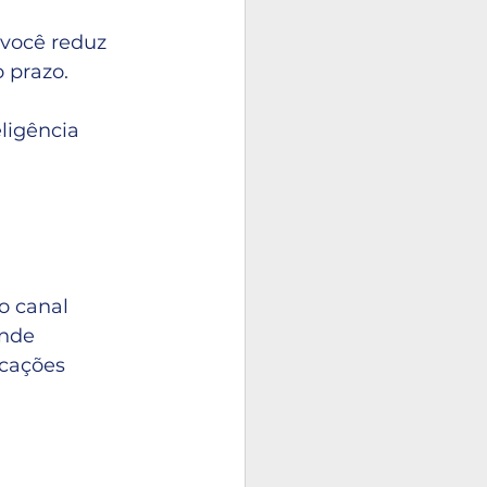
 você reduz 
 prazo.
ligência 
 canal 
onde 
cações 