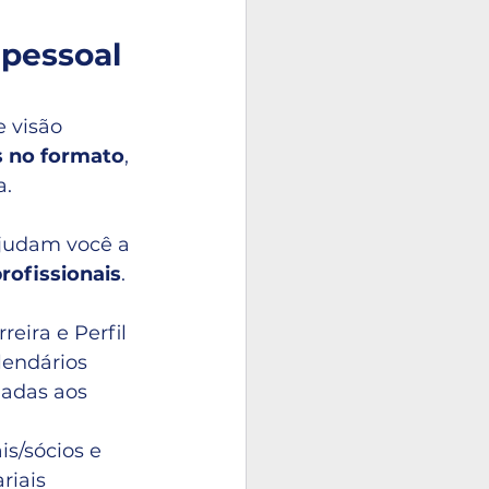
pessoal 
 visão 
s no formato
, 
a.
ajudam você a 
rofissionais
.
eira e Perfil 
lendários 
hadas aos 
is/sócios e 
iais 