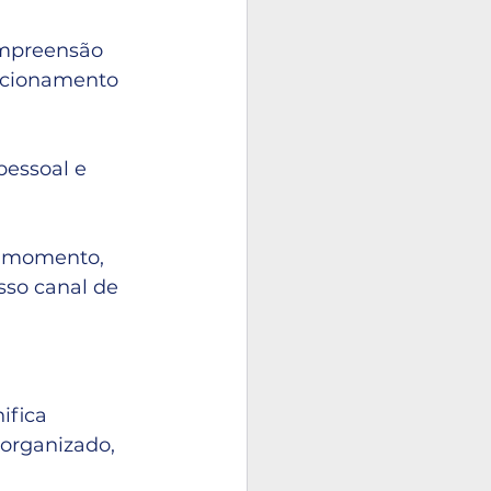
mpreensão 
recionamento 
essoal e 
u momento, 
sso canal de 
ifica 
eorganizado, 