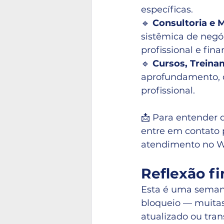
específicas.
🔹 
Consultoria e 
sistêmica de negóc
profissional e fina
🔹 
Cursos, Treina
aprofundamento, 
profissional.
📩 Para entender 
entre em contato 
atendimento no 
Reflexão fi
Esta é uma semana
bloqueio — muitas 
atualizado ou tra