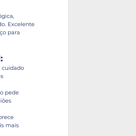
gica, 
o. Excelente 
ço para 
:
 cuidado 
s 
o pede 
iões 
orece 
is mais 