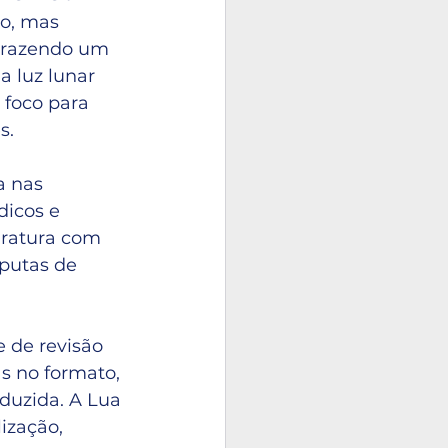
o, mas 
trazendo um 
a luz lunar 
foco para 
s.
a nas 
dicos e 
dratura com 
sputas de 
 de revisão 
s no formato, 
duzida. A Lua 
ização, 