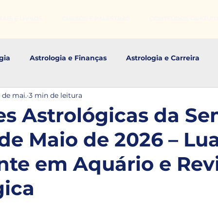
AIS E LIVROS
CURSOS E PALESTRAS
CONTEÚDOS GRATUIT
gia
Astrologia e Finanças
Astrologia e Carreira
 de mai.
3 min de leitura
s Astrológicos
es Astrológicas da Se
 de Maio de 2026 – Lu
te em Aquário e Rev
gica