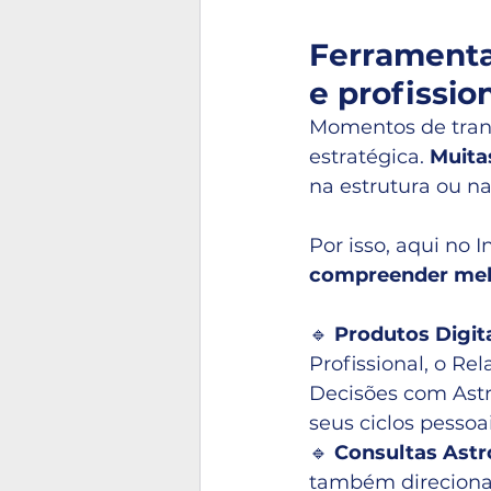
Ferramenta
e profissio
Momentos de trans
estratégica. 
Muita
na estrutura ou na
Por isso, aqui no 
compreender melh
🔹 
Produtos Digit
Profissional, o Re
Decisões com Astr
seus ciclos pessoai
🔹 
Consultas Astr
também direcionad