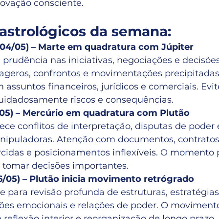
novação consciente.
astrológicos da semana:
(04/05) – Marte em quadratura com Júpiter
prudência nas iniciativas, negociações e decisões
ageros, confrontos e movimentações precipitadas
assuntos financeiros, jurídicos e comerciais. Evit
cuidadosamente riscos e consequências.
5/05) – Mercúrio em quadratura com Plutão
ece conflitos de interpretação, disputas de poder 
ipuladoras. Atenção com documentos, contratos
rcidas e posicionamentos inflexíveis. O momento 
 tomar decisões importantes.
6/05) – Plutão inicia movimento retrógrado
 para revisão profunda de estruturas, estratégias
drões emocionais e relações de poder. O moviment
 reflexão interior e reorganização de longo prazo.