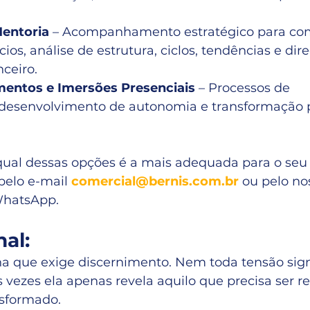
Mentoria
 – Acompanhamento estratégico para co
ios, análise de estrutura, ciclos, tendências e di
nceiro.
mentos e Imersões Presenciais
 – Processos de 
desenvolvimento de autonomia e transformação p
qual dessas opções é a mais adequada para o se
pelo e-mail 
comercial@bernis.com.br
 ou pelo no
WhatsApp.
nal:
 que exige discernimento. Nem toda tensão sign
vezes ela apenas revela aquilo que precisa ser r
nsformado.