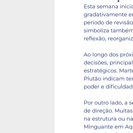
Esta semana inici
gradativamente e
período de revisão
simboliza também 
reflexão, reorgan
Ao longo dos próxi
decisões, principa
estratégicos. Mar
Plutão indicam ten
poder e dificulda
Por outro lado, a
de direção. Muitas
na estrutura ou n
Minguante em Aquá