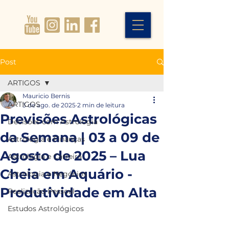
Post
ARTIGOS
Mauricio Bernis
ARTIGOS
3 de ago. de 2025
2 min de leitura
Previsões Astrológicas
Decisões com Astrologia
da Semana | 03 a 09 de
Astrologia e Finanças
Agosto de 2025 – Lua
Astrologia e Carreira
Cheia em Aquário -
Astrologia e Negócios
Produtividade em Alta
Realização Pessoal
Estudos Astrológicos