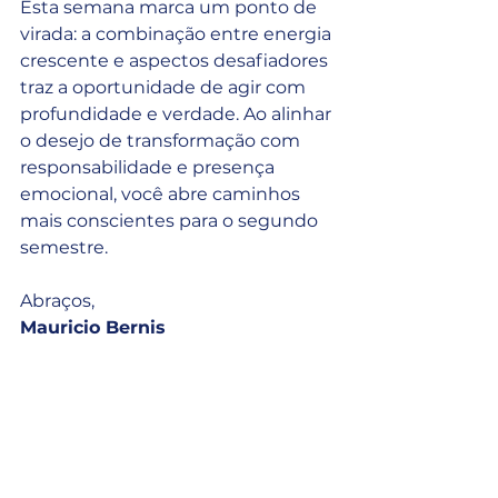
Esta semana marca um ponto de 
virada: a combinação entre energia 
crescente e aspectos desafiadores 
traz a oportunidade de agir com 
profundidade e verdade. Ao alinhar 
o desejo de transformação com 
responsabilidade e presença 
emocional, você abre caminhos 
mais conscientes para o segundo 
semestre.
Abraços,
Mauricio Bernis
OBS: O conteúdo do blog é um 
desdobramento do vídeo semanal 
do canal 
Decisões com 
Astrologia
, apresentado por mim, 
Mauricio Bernis, onde apresento os 