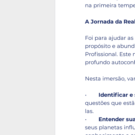
na primeira temp
A Jornada da Rea
Foi para ajudar as
propósito e abundâ
Profissional. Est
profundo autocon
Nesta imersão, va
•       
 Identificar 
questões que estã
las.
•        
Entender sua
seus planetas infl