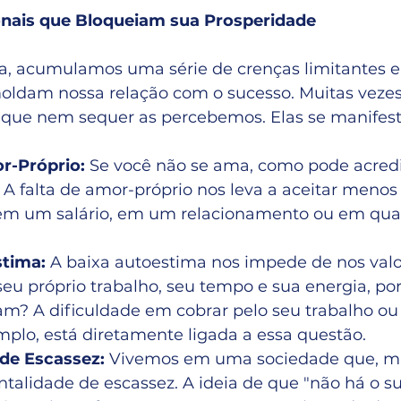
nais que Bloqueiam sua Prosperidade
a, acumulamos uma série de crenças limitantes e 
ldam nossa relação com o sucesso. Muitas vezes,
s que nem sequer as percebemos. Elas se manife
r-Próprio: 
Se você não se ama, como pode acredi
A falta de amor-próprio nos leva a aceitar menos
em um salário, em um relacionamento ou em qual
stima:
 A baixa autoestima nos impede de nos valo
seu próprio trabalho, seu tempo e sua energia, por
riam? A dificuldade em cobrar pelo seu trabalho o
plo, está diretamente ligada a essa questão.
 de Escassez:
 Vivemos em uma sociedade que, mui
lidade de escassez. A ideia de que "não há o suf