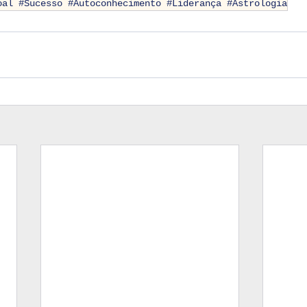
oal #Sucesso #Autoconhecimento #Liderança #Astrologia