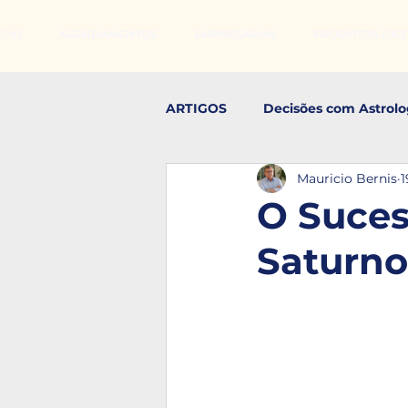
ÍCIO
AGENDAMENTOS
EMPRESARIAL
PRODUTOS DIGIT
ARTIGOS
Decisões com Astrolo
Mauricio Bernis
1
Realização Pessoal
Estudo
O Suces
Saturno