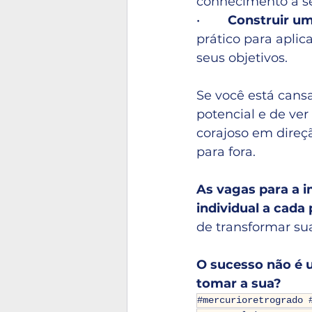
conhecimento a se
•        
Construir um
prático para aplic
seus objetivos.
Se você está cansa
potencial e de ver
corajoso em direç
para fora.
As vagas para a i
individual a cada 
de transformar su
O sucesso não é u
tomar a sua?