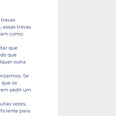
travas 
 essas travas 
stam como:
tar que 
 do que 
quer outra 
rizarmos. Se 
 que os 
u em pedir um 
tas vezes, 
iciente para 