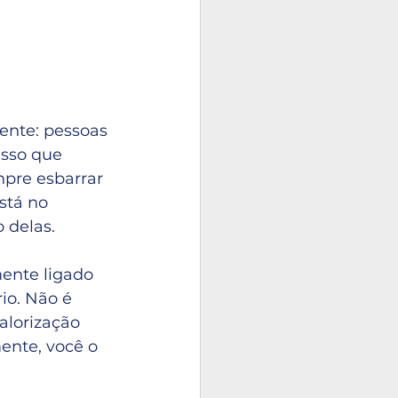
ente: pessoas 
esso que 
pre esbarrar 
stá no 
 delas.
mente ligado 
io. Não é 
alorização 
ente, você o 