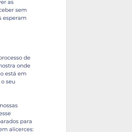
er as 
eceber sem 
as esperam 
processo de 
mostra onde 
no está em 
 o seu 
nossas 
esse 
parados para 
em alicerces: 