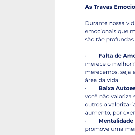
As Travas Emocio
Durante nossa vid
emocionais que mo
são tão profunda
•       
 Falta de Amo
merece o melhor? 
merecemos, seja 
área da vida.
•       
 Baixa Autoe
você não valoriza 
outros o valoriza
aumento, por exem
•       
 Mentalidade
promove uma menta