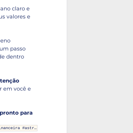
ano claro e 
s valores e 
leno 
 um passo 
de dentro 
atenção 
r em você e 
pronto para 
#mercurioretrogrado #finanças #bolsas #mercados #mauriciobernis #astrologiafinanceira #astrologia