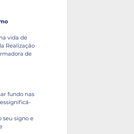
smo
ma vida de 
da Realização 
ormadora de 
r fundo nas 
essignificá-
 seu signo e 
e 