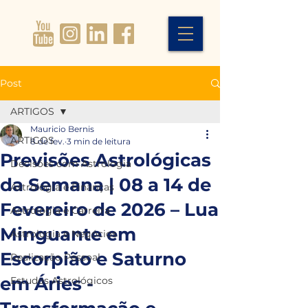
Post
ARTIGOS
Mauricio Bernis
ARTIGOS
8 de fev.
3 min de leitura
Previsões Astrológicas
Decisões com Astrologia
da Semana | 08 a 14 de
Astrologia e Finanças
Fevereiro de 2026 – Lua
Astrologia e Carreira
Minguante em
Astrologia e Negócios
Escorpião e Saturno
Realização Pessoal
em Áries -
Estudos Astrológicos