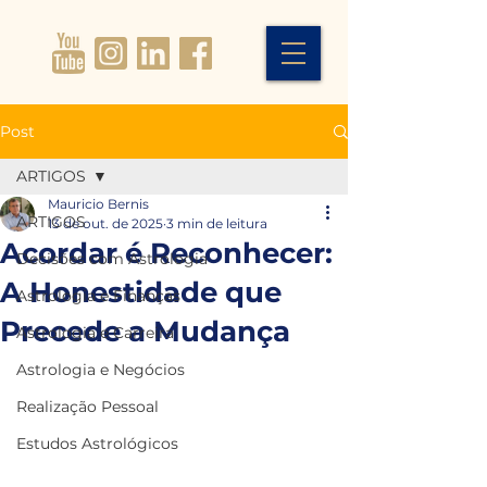
Post
ARTIGOS
Mauricio Bernis
ARTIGOS
13 de out. de 2025
3 min de leitura
Acordar é Reconhecer:
Decisões com Astrologia
A Honestidade que
Astrologia e Finanças
Precede a Mudança
Astrologia e Carreira
Astrologia e Negócios
Realização Pessoal
Estudos Astrológicos