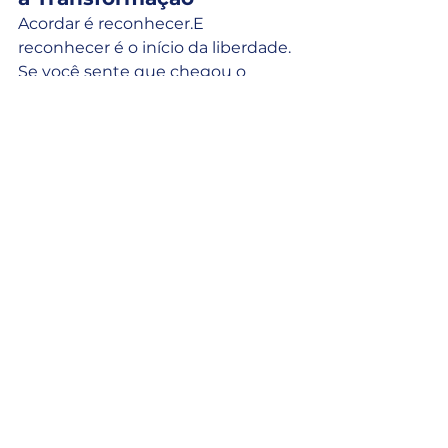
Acordar é reconhecer.E 
reconhecer é o início da liberdade.
Se você sente que chegou o 
momento de mudar — não por 
desespero, mas por lucidez —, este 
é o chamado.
A 
Imersão Presencial Jornada da 
Realização Profissional
 é uma 
vivência criada para quem quer 
alinhar mente, emoção e ação
, 
reconectar-se com seu propósito e 
dar o próximo passo de forma 
consciente.
📩 
Garanta sua vaga enviando 
um e-mail para:
👉 
jornada@bernis.com.br
As vagas são limitadas para manter 
o acompanhamento individual. A 