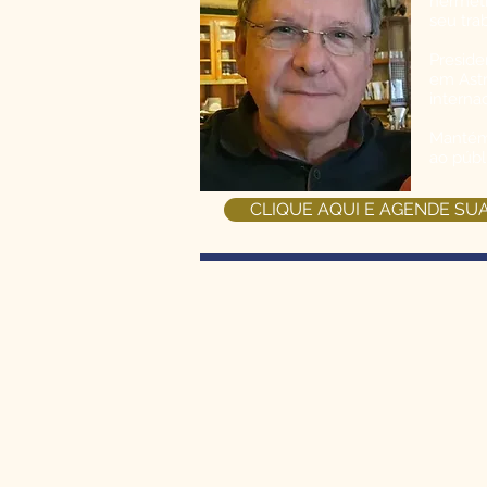
hermeti
seu tra
Preside
em Astr
internac
Mantém 
ao públ
CLIQUE AQUI E AGENDE SU