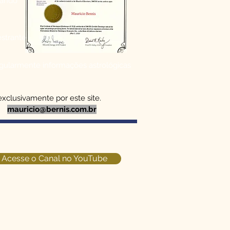
nando
estrante
egularmente informações astrológicas
exclusivamente por este site.
mauricio@bernis.com.br
Acesse o Canal no YouTube