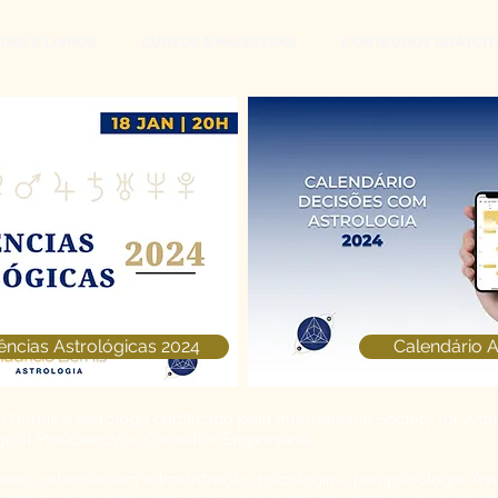
AIS E LIVROS
CURSOS E PALESTRAS
CONTEÚDOS GRATUIT
ncias Astrológicas 2024
Calendário A
o Bernis é astrólogo certificado pela International Society for Astr
gical Proficiency) e Consultor Empresarial.
iro, extensão em administração, psicologia e parapsicologia. Ass