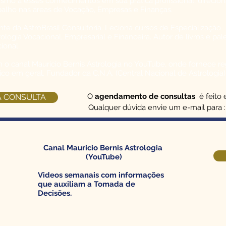
smo a esses conhecimentos em sua prática profissional, direcio
balho nas áreas de Vocação, Empresas e Finanças.
nte da AstroBrasil Consultoria. Leciona cursos de Especialização
ologia Vocacional, Empresarial e Financeira. Autor de livros e pal
ional.
o canal Mauricio Bernis Astrologia no YouTube, onde fornece r
ico em geral. Fundador da C.N.A. (Central Nacional de Astrologia)
O
agendamento de consultas
é feito 
A CONSULTA
Qualquer dúvida envie um e-mail para :
Canal Mauricio Bernis Astrologia
(YouTube)
Videos semanais com informações
que auxiliam a Tomada de
Decisões.