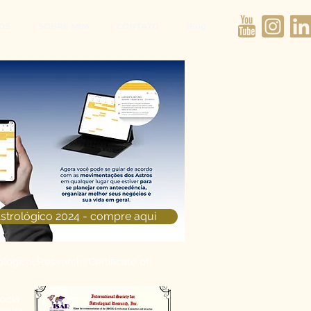
OS
SOBRE MIM
CONTATO
Blog
strológico 2024 - compre aqui
ological Research (Certificate of
ocia