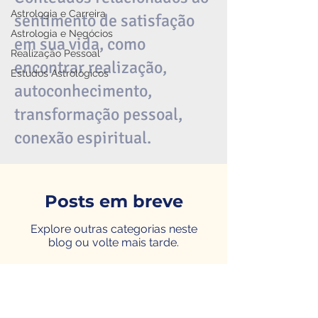
Astrologia e Carreira
sentimento de satisfação
Astrologia e Negócios
em sua vida, como
Realização Pessoal
encontrar realização,
Estudos Astrológicos
autoconhecimento,
transformação pessoal,
conexão espiritual.
Posts em breve
Explore outras categorias neste
blog ou volte mais tarde.